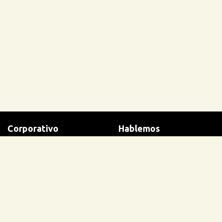
Corporativo
Hablemos
Bases Legales
Contacto
Terminos y condiciones
Ayuda
Políticas de privacidad
Trabaja con nosotros