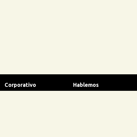
Corporativo
Hablemos
Bases Legales
Contacto
Terminos y condiciones
Ayuda
Políticas de privacidad
Trabaja con nosotros