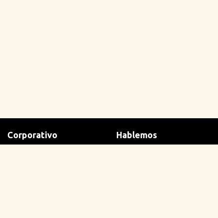
Corporativo
Hablemos
Bases Legales
Contacto
Terminos y condiciones
Ayuda
Políticas de privacidad
Trabaja con nosotros